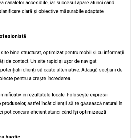
a canalelor accesibile, iar succesul apare atunci când
 planificare clară și obiective măsurabile adaptate
rofesionistă
ite bine structurat, optimizat pentru mobil și cu informații
i de contact. Un site rapid și ușor de navigat
potențialii clienți să caute alternative. Adaugă secțiuni de
oiecte pentru a crește încrederea.
ificativ în rezultatele locale. Folosește expresii
 produselor, astfel încât clienții să te găsească natural în
ici pot concura eficient atunci când își optimizează
nu haotic