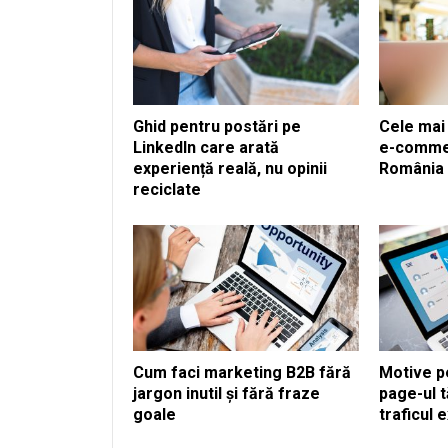
Ghid pentru postări pe
Cele mai
LinkedIn care arată
e-commer
experiență reală, nu opinii
România
reciclate
Cum faci marketing B2B fără
Motive p
jargon inutil și fără fraze
page-ul t
goale
traficul 