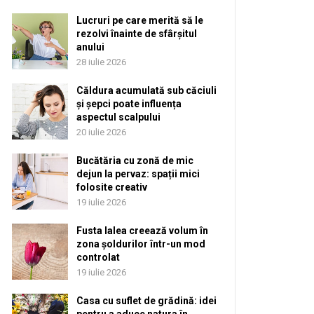
Lucruri pe care merită să le
rezolvi înainte de sfârșitul
anului
28 iulie 2026
Căldura acumulată sub căciuli
și șepci poate influența
aspectul scalpului
20 iulie 2026
Bucătăria cu zonă de mic
dejun la pervaz: spații mici
folosite creativ
19 iulie 2026
Fusta lalea creează volum în
zona șoldurilor într-un mod
controlat
19 iulie 2026
Casa cu suflet de grădină: idei