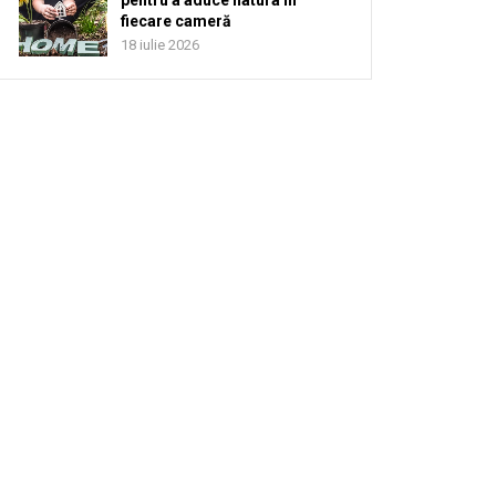
pentru a aduce natura în
fiecare cameră
18 iulie 2026