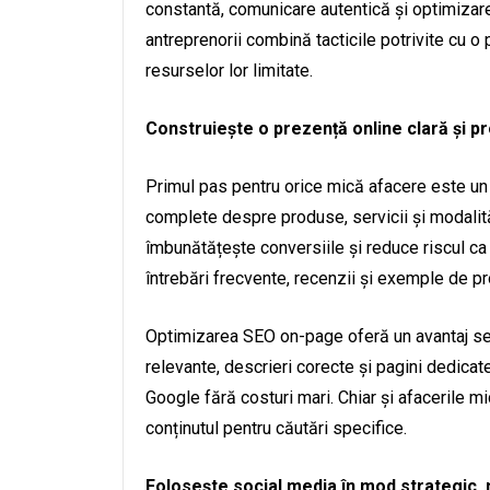
constantă, comunicare autentică și optimizare
antreprenorii combină tacticile potrivite cu o
resurselor lor limitate.
Construiește o prezență online clară și p
Primul pas pentru orice mică afacere este un s
complete despre produse, servicii și modalităț
îmbunătățește conversiile și reduce riscul ca 
întrebări frecvente, recenzii și exemple de pr
Optimizarea SEO on-page oferă un avantaj semn
relevante, descrieri corecte și pagini dedicate
Google fără costuri mari. Chiar și afacerile m
conținutul pentru căutări specifice.
Folosește social media în mod strategic, 