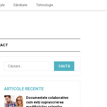
tyle
Sănătate
Tehnologie
TACT
Caută
după:
ARTICOLE RECENTE
Documentele colaborative:
cum eviți suprascrierea
modificărilor colegilor