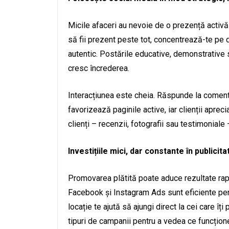
Micile afaceri au nevoie de o prezență activă 
să fii prezent peste tot, concentrează-te pe d
autentic. Postările educative, demonstrative 
cresc încrederea.
Interacțiunea este cheia. Răspunde la comentar
favorizează paginile active, iar clienții aprec
clienți – recenzii, fotografii sau testimonial
Investițiile mici, dar constante în publicita
Promovarea plătită poate aduce rezultate rapi
Facebook și Instagram Ads sunt eficiente pentr
locație te ajută să ajungi direct la cei care îț
tipuri de campanii pentru a vedea ce funcțion