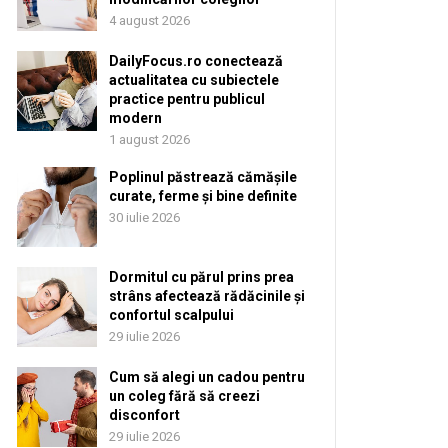
4 august 2026
DailyFocus.ro conectează
actualitatea cu subiectele
practice pentru publicul
modern
1 august 2026
Poplinul păstrează cămășile
curate, ferme și bine definite
30 iulie 2026
Dormitul cu părul prins prea
strâns afectează rădăcinile și
confortul scalpului
29 iulie 2026
Cum să alegi un cadou pentru
un coleg fără să creezi
disconfort
29 iulie 2026