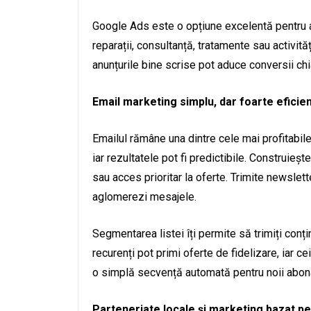
Google Ads este o opțiune excelentă pentru a
reparații, consultanță, tratamente sau activităț
anunțurile bine scrise pot aduce conversii chi
Email marketing simplu, dar foarte eficie
Emailul rămâne una dintre cele mai profitabile 
iar rezultatele pot fi predictibile. Construieșt
sau acces prioritar la oferte. Trimite newslette
aglomerezi mesajele.
Segmentarea listei îți permite să trimiți conțin
recurenți pot primi oferte de fidelizare, iar cei
o simplă secvență automată pentru noii abona
Parteneriate locale și marketing bazat p