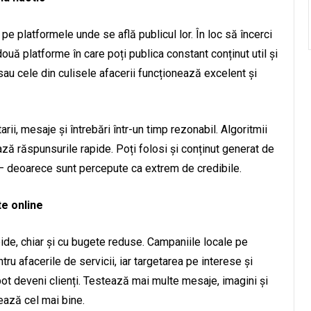
pe platformele unde se află publicul lor. În loc să încerci
ouă platforme în care poți publica constant conținut util și
sau cele din culisele afacerii funcționează excelent și
ii, mesaje și întrebări într-un timp rezonabil. Algoritmii
iază răspunsurile rapide. Poți folosi și conținut generat de
e – deoarece sunt percepute ca extrem de credibile.
te online
de, chiar și cu bugete reduse. Campaniile locale pe
u afacerile de servicii, iar targetarea pe interese și
i pot deveni clienți. Testează mai multe mesaje, imagini și
ează cel mai bine.