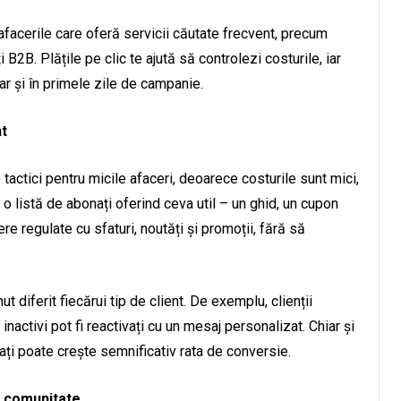
facerile care oferă servicii căutate frecvent, precum
i B2B. Plățile pe clic te ajută să controlezi costurile, iar
ar și în primele zile de campanie.
nt
tactici pentru micile afaceri, deoarece costurile sunt mici,
e o listă de abonați oferind ceva util – un ghid, un cupon
re regulate cu sfaturi, noutăți și promoții, fără să
ut diferit fiecărui tip de client. De exemplu, clienții
 inactivi pot fi reactivați cu un mesaj personalizat. Chiar și
ți poate crește semnificativ rata de conversie.
e comunitate