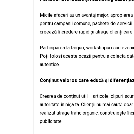
Micile afaceri au un avantaj major: apropiere
pentru campanii comune, pachete de servicii 
creează încredere rapid și atrage clienți care
Participarea la târguri, workshopuri sau eveni
Poți folosi aceste ocazii pentru a colecta dat
autentice.
Conținut valoros care educă și diferenția
Crearea de conținut util – articole, clipuri scu
autoritate în nișa ta. Clienții nu mai caută doar
realizat atrage trafic organic, construiește î
publicitate.