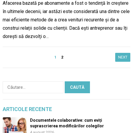
Afacerea bazată pe abonamente a fost o tendință în creștere
în ultimele decenii, iar astăzi este considerată una dintre cele
mai eficiente metode de a crea venituri recurente și de a
construi relații solide cu clienții. Dacă ești antreprenor sau îți
dorești să dezvolți o…
Paginație
1
2
NEXT
articole
Caută
după:
ARTICOLE RECENTE
Documentele colaborative: cum eviți
suprascrierea modificărilor colegilor
4 august 2026