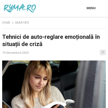
MENU
HOME
SĂNĂTATE
Tehnici de auto-reglare emoțională în
situații de criză
0
19 decembrie 2025