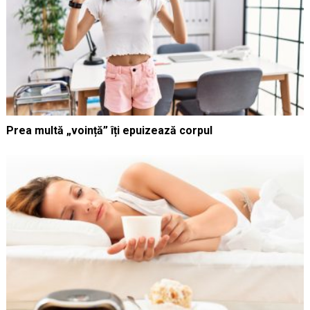
Prea multă „voință” îți epuizează corpul