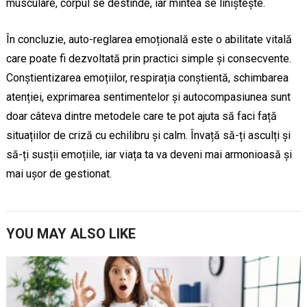
musculare, corpul se destinde, iar mintea se liniștește.
În concluzie, auto-reglarea emoțională este o abilitate vitală
care poate fi dezvoltată prin practici simple și consecvente.
Conștientizarea emoțiilor, respirația conștientă, schimbarea
atenției, exprimarea sentimentelor și autocompasiunea sunt
doar câteva dintre metodele care te pot ajuta să faci față
situațiilor de criză cu echilibru și calm. Învață să-ți asculți și
să-ți susții emoțiile, iar viața ta va deveni mai armonioasă și
mai ușor de gestionat.
YOU MAY ALSO LIKE