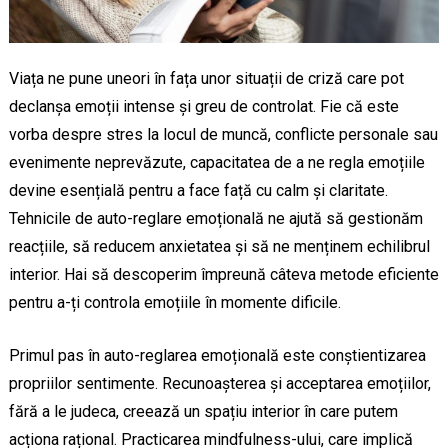
Viața ne pune uneori în fața unor situații de criză care pot
declanșa emoții intense și greu de controlat. Fie că este
vorba despre stres la locul de muncă, conflicte personale sau
evenimente neprevăzute, capacitatea de a ne regla emoțiile
devine esențială pentru a face față cu calm și claritate.
Tehnicile de auto-reglare emoțională ne ajută să gestionăm
reacțiile, să reducem anxietatea și să ne menținem echilibrul
interior. Hai să descoperim împreună câteva metode eficiente
pentru a-ți controla emoțiile în momente dificile.
Primul pas în auto-reglarea emoțională este conștientizarea
propriilor sentimente. Recunoașterea și acceptarea emoțiilor,
fără a le judeca, creează un spațiu interior în care putem
acționa rațional. Practicarea mindfulness-ului, care implică