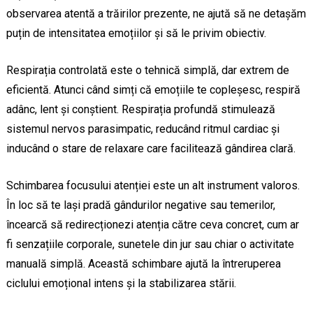
observarea atentă a trăirilor prezente, ne ajută să ne detașăm
puțin de intensitatea emoțiilor și să le privim obiectiv.
Respirația controlată este o tehnică simplă, dar extrem de
eficientă. Atunci când simți că emoțiile te copleșesc, respiră
adânc, lent și conștient. Respirația profundă stimulează
sistemul nervos parasimpatic, reducând ritmul cardiac și
inducând o stare de relaxare care facilitează gândirea clară.
Schimbarea focusului atenției este un alt instrument valoros.
În loc să te lași pradă gândurilor negative sau temerilor,
încearcă să redirecționezi atenția către ceva concret, cum ar
fi senzațiile corporale, sunetele din jur sau chiar o activitate
manuală simplă. Această schimbare ajută la întreruperea
ciclului emoțional intens și la stabilizarea stării.