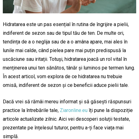
Hidratarea este un pas esențial în rutina de îngrijire a pielii,
indiferent de sezon sau de tipul tău de ten. De multe ori,
tendința de a o neglija sau de a o amâna apare, mai ales în
lunile mai calde, când pielea pare mai puțin predispusă la
uscăciune sau iritații. Totuși, hidratarea joacă un rol vital în
menținerea unui ten sănătos, tânăr și luminos pe termen lung.
În acest articol, vom explora de ce hidratarea nu trebuie
omisă, indiferent de sezon și ce beneficii aduce pielii tale.
Dacă vrei să rămâi mereu informat și să găsești răspunsuri
practice la întrebările tale,
Ziaronline.eu
îți pune la dispoziție
articole actualizate zilnic. Aici vei descoperi soluții testate,
prezentate pe înțelesul tuturor, pentru a-ți face viața mai
simplă.