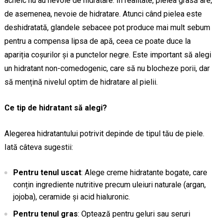
acneic nu au nevoie de hidratare. În realitate, pielea grasă are,
de asemenea, nevoie de hidratare. Atunci când pielea este
deshidratată, glandele sebacee pot produce mai mult sebum
pentru a compensa lipsa de apă, ceea ce poate duce la
apariția coșurilor și a punctelor negre. Este important să alegi
un hidratant non-comedogenic, care să nu blocheze porii, dar
să mențină nivelul optim de hidratare al pielii.
Ce tip de hidratant să alegi?
Alegerea hidratantului potrivit depinde de tipul tău de piele.
Iată câteva sugestii:
Pentru tenul uscat
: Alege creme hidratante bogate, care
conțin ingrediente nutritive precum uleiuri naturale (argan,
jojoba), ceramide și acid hialuronic.
Pentru tenul gras
: Optează pentru geluri sau seruri