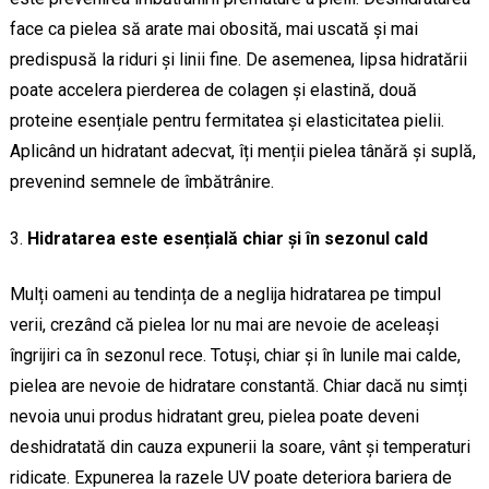
face ca pielea să arate mai obosită, mai uscată și mai
predispusă la riduri și linii fine. De asemenea, lipsa hidratării
poate accelera pierderea de colagen și elastină, două
proteine esențiale pentru fermitatea și elasticitatea pielii.
Aplicând un hidratant adecvat, îți menții pielea tânără și suplă,
prevenind semnele de îmbătrânire.
Hidratarea este esențială chiar și în sezonul cald
Mulți oameni au tendința de a neglija hidratarea pe timpul
verii, crezând că pielea lor nu mai are nevoie de aceleași
îngrijiri ca în sezonul rece. Totuși, chiar și în lunile mai calde,
pielea are nevoie de hidratare constantă. Chiar dacă nu simți
nevoia unui produs hidratant greu, pielea poate deveni
deshidratată din cauza expunerii la soare, vânt și temperaturi
ridicate. Expunerea la razele UV poate deteriora bariera de