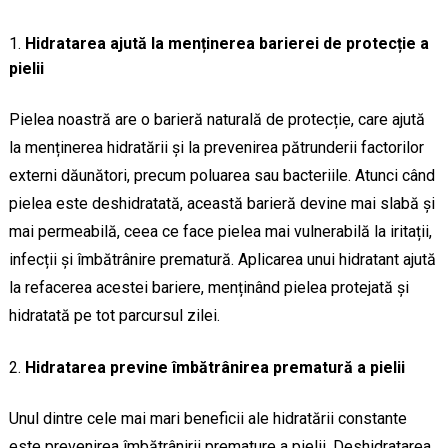
Hidratarea ajută la menținerea barierei de protecție a
pielii
Pielea noastră are o barieră naturală de protecție, care ajută
la menținerea hidratării și la prevenirea pătrunderii factorilor
externi dăunători, precum poluarea sau bacteriile. Atunci când
pielea este deshidratată, această barieră devine mai slabă și
mai permeabilă, ceea ce face pielea mai vulnerabilă la iritații,
infecții și îmbătrânire prematură. Aplicarea unui hidratant ajută
la refacerea acestei bariere, menținând pielea protejată și
hidratată pe tot parcursul zilei.
Hidratarea previne îmbătrânirea prematură a pielii
Unul dintre cele mai mari beneficii ale hidratării constante
este prevenirea îmbătrânirii premature a pielii. Deshidratarea