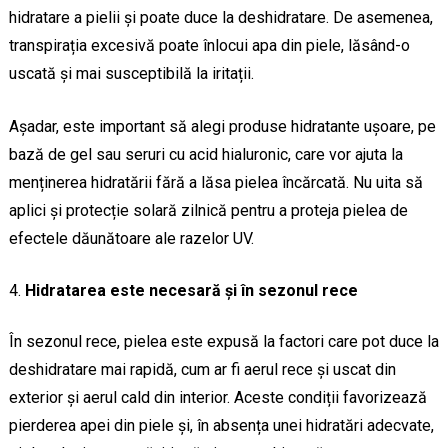
hidratare a pielii și poate duce la deshidratare. De asemenea,
transpirația excesivă poate înlocui apa din piele, lăsând-o
uscată și mai susceptibilă la iritații.
Așadar, este important să alegi produse hidratante ușoare, pe
bază de gel sau seruri cu acid hialuronic, care vor ajuta la
menținerea hidratării fără a lăsa pielea încărcată. Nu uita să
aplici și protecție solară zilnică pentru a proteja pielea de
efectele dăunătoare ale razelor UV.
Hidratarea este necesară și în sezonul rece
În sezonul rece, pielea este expusă la factori care pot duce la
deshidratare mai rapidă, cum ar fi aerul rece și uscat din
exterior și aerul cald din interior. Aceste condiții favorizează
pierderea apei din piele și, în absența unei hidratări adecvate,