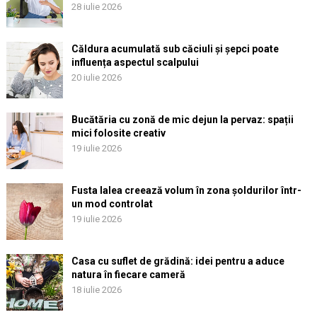
28 iulie 2026
Căldura acumulată sub căciuli și șepci poate
influența aspectul scalpului
20 iulie 2026
Bucătăria cu zonă de mic dejun la pervaz: spații
mici folosite creativ
19 iulie 2026
Fusta lalea creează volum în zona șoldurilor într-
un mod controlat
19 iulie 2026
Casa cu suflet de grădină: idei pentru a aduce
natura în fiecare cameră
18 iulie 2026