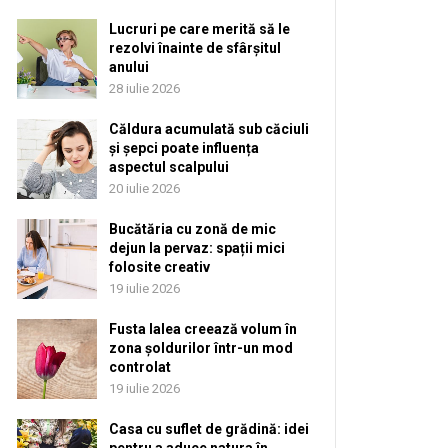
Lucruri pe care merită să le
rezolvi înainte de sfârșitul
anului
28 iulie 2026
Căldura acumulată sub căciuli
și șepci poate influența
aspectul scalpului
20 iulie 2026
Bucătăria cu zonă de mic
dejun la pervaz: spații mici
folosite creativ
19 iulie 2026
Fusta lalea creează volum în
zona șoldurilor într-un mod
controlat
19 iulie 2026
Casa cu suflet de grădină: idei