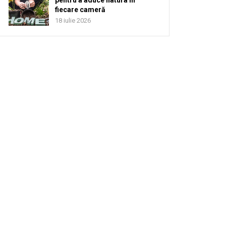
pentru a aduce natura în
fiecare cameră
18 iulie 2026