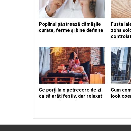
Poplinul păstrează cămășile
Fusta la
curate, ferme și bine definite
zona șold
controla
Ce porți la o petrecere de zi
Cum comb
ca să arăți festiv, dar relaxat
look coe