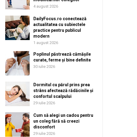
4 august 2026
DailyFocus.ro conectează
actualitatea cu subiectele
practice pentru publicul
modern
1 august 2026
Poplinul păstrează cămășile
curate, ferme și bine definite
30 iulie 2026
Dormitul cu părul prins prea
strâns afectează rădăcinile și
confortul scalpului
29 iulie 2026
Cum să alegi un cadou pentru
un coleg fără să creezi
disconfort
29 iulie 2026