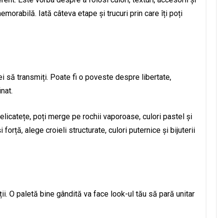
morabilă. Iată câteva etape și trucuri prin care îți poți
i să transmiți. Poate fi o poveste despre libertate,
nat.
licatețe, poți merge pe rochii vaporoase, culori pastel și
forță, alege croieli structurate, culori puternice și bijuterii
ii. O paletă bine gândită va face look-ul tău să pară unitar