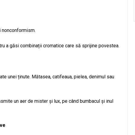
și nonconformism.
ntru a găsi combinații cromatice care să sprijine povestea.
te unei ținute. Mătasea, catifeaua, pielea, denimul sau
smite un aer de mister și lux, pe când bumbacul și inul
ive