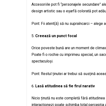
Accesoriile pot fi “personajele secundare” ale 
design artistic sau o eșarfă colorată pot adă
Pont: Fii atent(ă) să nu supraîncarci – alege 
Creează un punct focal
Orice poveste bună are un moment de climax, i
Poate fi o rochie cu imprimeu special, un sac
spectaculoși.
Pont: Restul ținutei ar trebui să susțină ace
Lasă atitudinea să fie firul narativ
Nicio ținută nu este completă fără atitudinea 
interacționezi poate schimba total percepția 