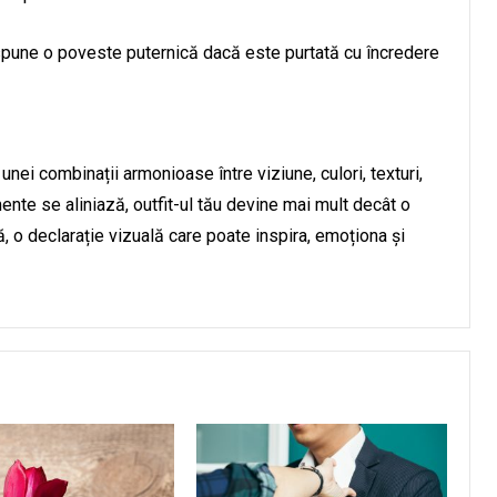
 spune o poveste puternică dacă este purtată cu încredere
nei combinații armonioase între viziune, culori, texturi,
ente se aliniază, outfit-ul tău devine mai mult decât o
 o declarație vizuală care poate inspira, emoționa și