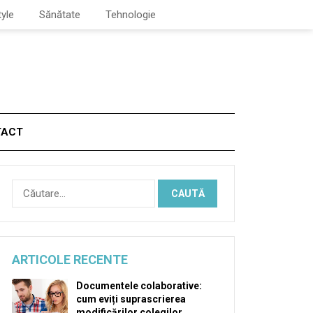
tyle
Sănătate
Tehnologie
TACT
Caută
după:
ARTICOLE RECENTE
Documentele colaborative:
cum eviți suprascrierea
modificărilor colegilor