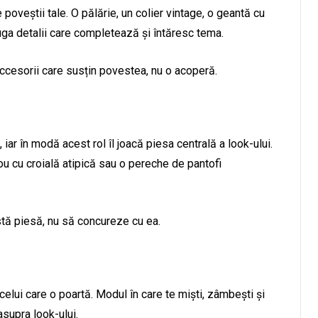
poveștii tale. O pălărie, un colier vintage, o geantă cu
uga detalii care completează și întăresc tema.
accesorii care susțin povestea, nu o acoperă.
ar în modă acest rol îl joacă piesa centrală a look-ului.
ou cu croială atipică sau o pereche de pantofi
astă piesă, nu să concureze cu ea.
celui care o poartă. Modul în care te miști, zâmbești și
asupra look-ului.