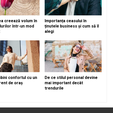
lea creează volum în
Importanța ceasului în
urilor într-un mod
ținutele business și cum să îl
t
alegi
ini confortul cu un
De ce stilul personal devine
rent de oraș
mai important decât
trendurile