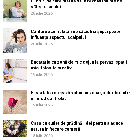
Lucruri pe care merită să le rezolvi înainte de
sfârșitul anului
28 iulie 2026
Căldura acumulată sub căciuli și șepci poate
influența aspectul scalpului
20 iulie 2026
Bucătăria cu zonă de mic dejun la pervaz: spații
mici folosite creativ
19 iulie 2026
Fusta lalea creează volum în zona șoldurilor într-
un mod controlat
19 iulie 2026
Casa cu suflet de grădină: idei pentru a aduce
natura în fiecare cameră
18 iulie 2026