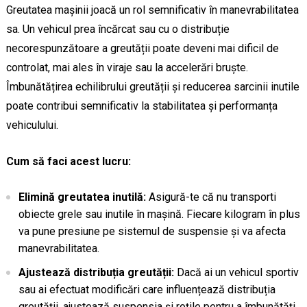
Greutatea mașinii joacă un rol semnificativ în manevrabilitatea
sa. Un vehicul prea încărcat sau cu o distribuție
necorespunzătoare a greutății poate deveni mai dificil de
controlat, mai ales în viraje sau la accelerări bruște.
Îmbunătățirea echilibrului greutății și reducerea sarcinii inutile
poate contribui semnificativ la stabilitatea și performanța
vehiculului.
Cum să faci acest lucru:
Elimină greutatea inutilă:
Asigură-te că nu transporti
obiecte grele sau inutile în mașină. Fiecare kilogram în plus
va pune presiune pe sistemul de suspensie și va afecta
manevrabilitatea.
Ajustează distribuția greutății:
Dacă ai un vehicul sportiv
sau ai efectuat modificări care influențează distribuția
greutății, ajustează suspensia și roțile pentru a îmbunătăți