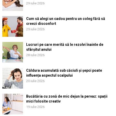
29 iulie 2026
Cum să alegi un cadou pentru un coleg fără să
creezi disconfort
29 iulie 2026
Lucruri pe care merită să le rezolvi înainte de
sfârșitul anului
28 iulie 2026
Căldura acumulată sub căciuli și șepci poate
influența aspectul scalpului
20 iulie 2026
Bucătăria cu zonă de mic dejun la pervaz: spații
mici folosite creativ
19 iulie 2026