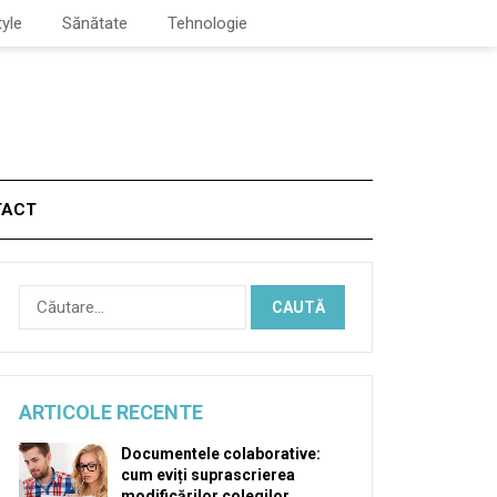
tyle
Sănătate
Tehnologie
TACT
Caută
după:
ARTICOLE RECENTE
Documentele colaborative:
cum eviți suprascrierea
modificărilor colegilor