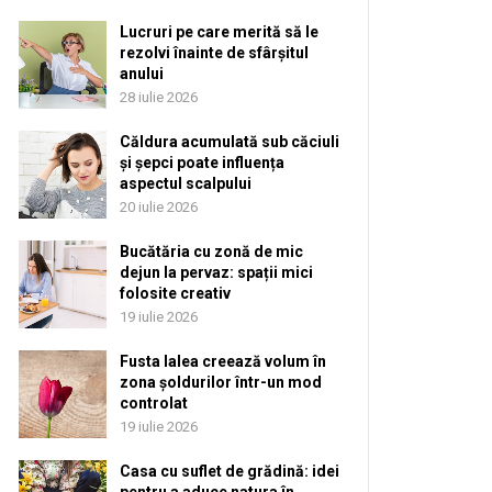
Lucruri pe care merită să le
rezolvi înainte de sfârșitul
anului
28 iulie 2026
Căldura acumulată sub căciuli
și șepci poate influența
aspectul scalpului
20 iulie 2026
Bucătăria cu zonă de mic
dejun la pervaz: spații mici
folosite creativ
19 iulie 2026
Fusta lalea creează volum în
zona șoldurilor într-un mod
controlat
19 iulie 2026
Casa cu suflet de grădină: idei