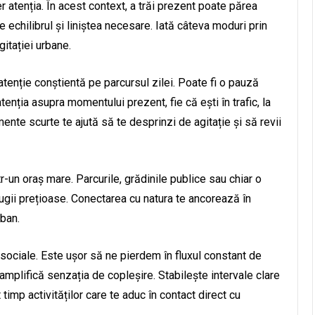
r atenția. În acest context, a trăi prezent poate părea
 echilibrul și liniștea necesare. Iată câteva moduri prin
gitației urbane.
 atenție conștientă pe parcursul zilei. Poate fi o pauză
tenția asupra momentului prezent, fie că ești în trafic, la
ente scurte te ajută să te desprinzi de agitație și să revii
tr-un oraș mare. Parcurile, grădinile publice sau chiar o
gii prețioase. Conectarea cu natura te ancorează în
ban.
r sociale. Este ușor să ne pierdem în fluxul constant de
amplifică senzația de copleșire. Stabilește intervale clare
 timp activităților care te aduc în contact direct cu