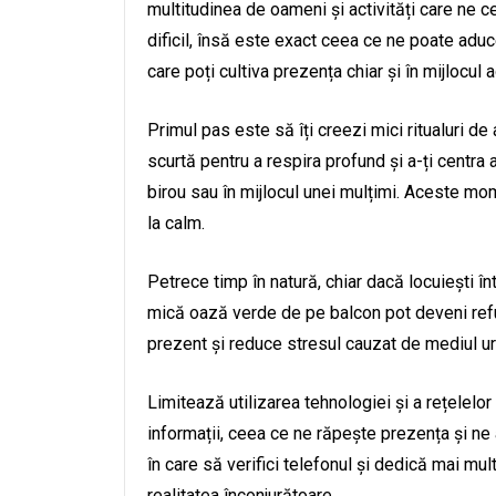
multitudinea de oameni și activități care ne ce
dificil, însă este exact ceea ce ne poate aduce
care poți cultiva prezența chiar și în mijlocul a
Primul pas este să îți creezi mici ritualuri de
scurtă pentru a respira profund și a-ți centra a
birou sau în mijlocul unei mulțimi. Aceste mom
la calm.
Petrece timp în natură, chiar dacă locuiești în
mică oază verde de pe balcon pot deveni refu
prezent și reduce stresul cauzat de mediul ur
Limitează utilizarea tehnologiei și a rețelelo
informații, ceea ce ne răpește prezența și ne 
în care să verifici telefonul și dedică mai mult
realitatea înconjurătoare.