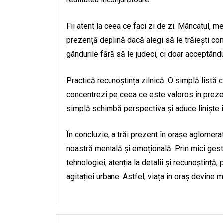
Fii atent la ceea ce faci zi de zi. Mâncatul,
prezență deplină dacă alegi să le trăiești con
gândurile fără să le judeci, ci doar acceptându
Practică recunoștința zilnică. O simplă listă c
concentrezi pe ceea ce este valoros în prezen
simplă schimbă perspectiva și aduce liniște i
În concluzie, a trăi prezent în orașe aglomer
noastră mentală și emoțională. Prin mici gestu
tehnologiei, atenția la detalii și recunoștință, 
agitației urbane. Astfel, viața în oraș devine m