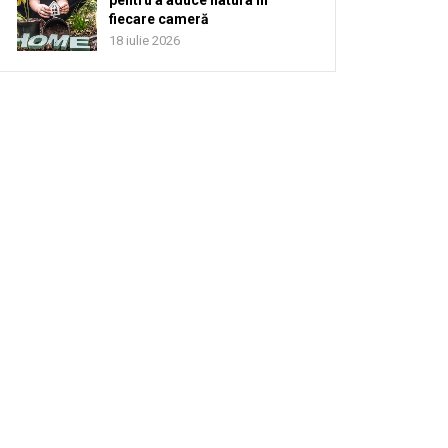
pentru a aduce natura în
fiecare cameră
18 iulie 2026