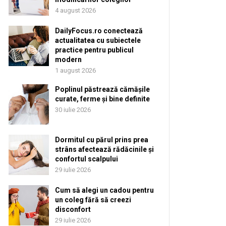
4 august 2026
DailyFocus.ro conectează
actualitatea cu subiectele
practice pentru publicul
modern
1 august 2026
Poplinul păstrează cămășile
curate, ferme și bine definite
30 iulie 2026
Dormitul cu părul prins prea
strâns afectează rădăcinile și
confortul scalpului
29 iulie 2026
Cum să alegi un cadou pentru
un coleg fără să creezi
disconfort
29 iulie 2026