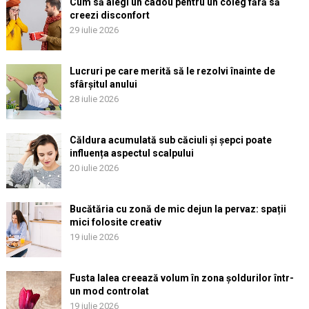
Cum să alegi un cadou pentru un coleg fără să
creezi disconfort
29 iulie 2026
Lucruri pe care merită să le rezolvi înainte de
sfârșitul anului
28 iulie 2026
Căldura acumulată sub căciuli și șepci poate
influența aspectul scalpului
20 iulie 2026
Bucătăria cu zonă de mic dejun la pervaz: spații
mici folosite creativ
19 iulie 2026
Fusta lalea creează volum în zona șoldurilor într-
un mod controlat
19 iulie 2026