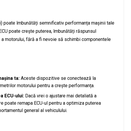
i) poate îmbunătăți semnificativ performanța mașinii tale
r ECU poate crește puterea, îmbunătăți răspunsul
ă a motorului, fără a fi nevoie să schimbi componentele
așina ta:
Aceste dispozitive se conectează la
metrilor motorului pentru a crește performanța.
a ECU-ului:
Dacă vrei o ajustare mai detaliată a
care poate remapa ECU-ul pentru a optimiza puterea
portamentul general al vehiculului.