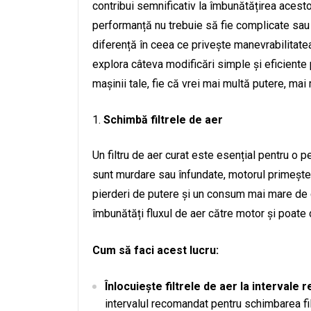
contribui semnificativ la îmbunătățirea acestor
performanță nu trebuie să fie complicate sau 
diferență în ceea ce privește manevrabilitatea,
explora câteva modificări simple și eficiente
mașinii tale, fie că vrei mai multă putere, ma
Schimbă filtrele de aer
Un filtru de aer curat este esențial pentru o 
sunt murdare sau înfundate, motorul primește 
pierderi de putere și un consum mai mare de c
îmbunătăți fluxul de aer către motor și poate 
Cum să faci acest lucru:
Înlocuiește filtrele de aer la intervale r
intervalul recomandat pentru schimbarea fil