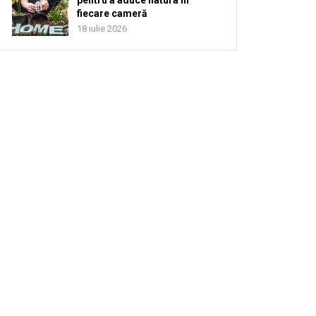
pentru a aduce natura în
fiecare cameră
18 iulie 2026