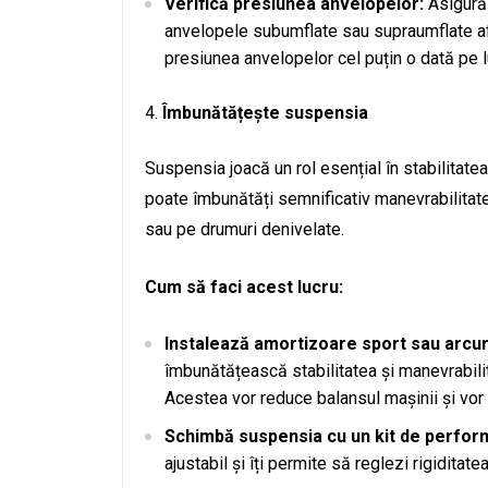
Verifică presiunea anvelopelor:
Asigură-
anvelopele subumflate sau supraumflate afe
presiunea anvelopelor cel puțin o dată pe l
Îmbunătățește suspensia
Suspensia joacă un rol esențial în stabilitate
poate îmbunătăți semnificativ manevrabilitatea
sau pe drumuri denivelate.
Cum să faci acest lucru:
Instalează amortizoare sport sau arcur
îmbunătățească stabilitatea și manevrabilit
Acestea vor reduce balansul mașinii și vor î
Schimbă suspensia cu un kit de perfor
ajustabil și îți permite să reglezi rigiditat