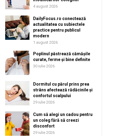
4 august 2026
DailyFocus.ro conectează
actualitatea cu subiectele
practice pentru publicul
modern
1 august 2026
Poplinul păstrează cămășile
curate, ferme și bine definite
30 iulie 2026
Dormitul cu părul prins prea
strâns afectează rădăcinile și
confortul scalpului
29 iulie 2026
Cum să alegi un cadou pentru
un coleg fără să creezi
disconfort
29 iulie 2026