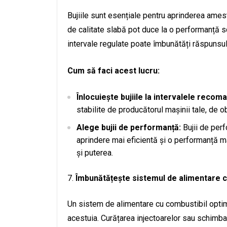
Bujiile sunt esențiale pentru aprinderea amest
de calitate slabă pot duce la o performanță sc
intervale regulate poate îmbunătăți răspunsu
Cum să faci acest lucru:
Înlocuiește bujiile la intervalele recom
stabilite de producătorul mașinii tale, de o
Alege bujii de performanță:
Bujii de perf
aprindere mai eficientă și o performanță m
și puterea.
Îmbunătățește sistemul de alimentare c
Un sistem de alimentare cu combustibil optim
acestuia. Curățarea injectoarelor sau schim