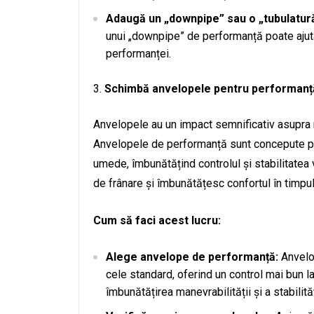
Adaugă un „downpipe” sau o „tubulatură
unui „downpipe” de performanță poate ajuta 
performanței.
Schimbă anvelopele pentru performanț
Anvelopele au un impact semnificativ asupra man
Anvelopele de performanță sunt concepute pe
umede, îmbunătățind controlul și stabilitatea
de frânare și îmbunătățesc confortul în timpu
Cum să faci acest lucru:
Alege anvelope de performanță:
Anvelo
cele standard, oferind un control mai bun la
îmbunătățirea manevrabilității și a stabilit