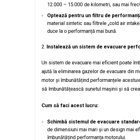
12.000 – 15.000 de kilometri, sau mai frecv
Optează pentru un filtru de performanț
material sintetic sau filtrele „cold air int
duce la o performanță mai bună.
Instalează un sistem de evacuare perf
Un sistem de evacuare mai eficient poate îmb
ajută la eliminarea gazelor de evacuare din m
motor și îmbunătățind performanțele acestui
să îmbunătățească sunetul mașinii și să crea
Cum să faci acest lucru:
Schimbă sistemul de evacuare standard 
de dimensiuni mai mari și un design mai ef
îmbunătățind performanța motorului.