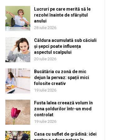
Lucruri pe care merită să le
rezolvi înainte de sfârșitul
anului
28 iulie 2026
Căldura acumulată sub căciuli
și șepci poate influența
aspectul scalpului
20 iulie 2026
Bucătăria cu zonă de mic
dejun la pervaz: spații mici
folosite creativ
19 iulie 2026
Fusta lalea creează volum în
zona șoldurilor într-un mod
controlat
19 iulie 2026
Casa cu suflet de grădină: idei