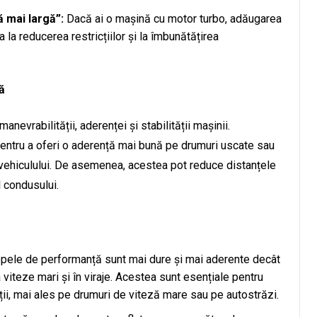
 mai largă”:
Dacă ai o mașină cu motor turbo, adăugarea
la reducerea restricțiilor și la îmbunătățirea
ă
evrabilității, aderenței și stabilității mașinii.
ntru a oferi o aderență mai bună pe drumuri uscate sau
 vehiculului. De asemenea, acestea pot reduce distanțele
l condusului.
pele de performanță sunt mai dure și mai aderente decât
 viteze mari și în viraje. Acestea sunt esențiale pentru
ății, mai ales pe drumuri de viteză mare sau pe autostrăzi.