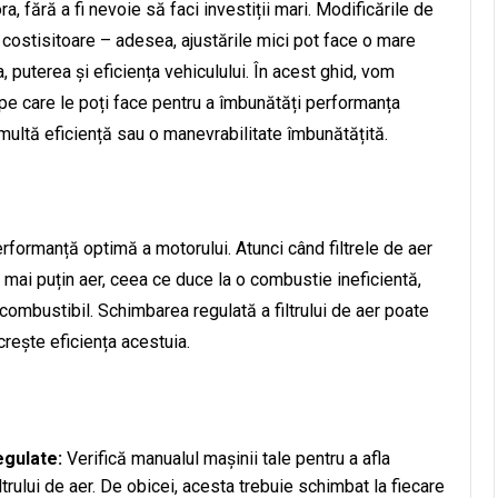
a, fără a fi nevoie să faci investiții mari. Modificările de
costisitoare – adesea, ajustările mici pot face o mare
 puterea și eficiența vehiculului. În acest ghid, vom
 pe care le poți face pentru a îmbunătăți performanța
i multă eficiență sau o manevrabilitate îmbunătățită.
performanță optimă a motorului. Atunci când filtrele de aer
mai puțin aer, ceea ce duce la o combustie ineficientă,
ombustibil. Schimbarea regulată a filtrului de aer poate
crește eficiența acestuia.
egulate:
Verifică manualul mașinii tale pentru a afla
trului de aer. De obicei, acesta trebuie schimbat la fiecare