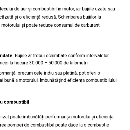
ecului de aer și combustibil în motor, iar bujiile uzate sau
ăzută și o eficiență redusă. Schimbarea bujiilor la
l motorului și poate reduce consumul de carburant.
andate:
Bujiile ar trebui schimbate conform intervalelor
bicei la fiecare 30.000 – 50.000 de kilometri.
ormanță, precum cele iridiu sau platină, pot oferi o
ai bună a motorului, îmbunătățind eficiența combustibilului
u combustibil
izat poate îmbunătăți performanța motorului și eficiența
barea pompei de combustibil poate duce la o combustie