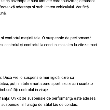
te că anvelopele sunt umflate corespunzător, deoarece
ctează aderența și stabilitatea vehiculului. Verifică
ună.
a și confortul mașinii tale. O suspensie de performanță
, controlul și confortul la condus, mai ales la viteze mari
i:
Dacă vrei o suspensie mai rigidă, care să
atea, poți instala amortizoare sport sau arcuri scurtate.
mbunătăți controlul în viraje.
manță:
Un kit de suspensie de performanță este adesea
ea suspensiei în funcție de stilul tău de condus.