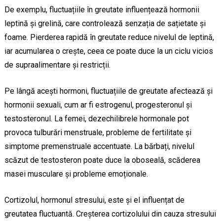
De exemplu, fluctuațiile în greutate influențează hormonii
leptină și grelină, care controlează senzația de sațietate și
foame. Pierderea rapidă în greutate reduce nivelul de leptină,
iar acumularea o crește, ceea ce poate duce la un ciclu vicios
de supraalimentare și restricții.
Pe lângă acești hormoni, fluctuațiile de greutate afectează și
hormonii sexuali, cum ar fi estrogenul, progesteronul și
testosteronul. La femei, dezechilibrele hormonale pot
provoca tulburări menstruale, probleme de fertilitate și
simptome premenstruale accentuate. La bărbați, nivelul
scăzut de testosteron poate duce la oboseală, scăderea
masei musculare și probleme emoționale.
Cortizolul, hormonul stresului, este și el influențat de
greutatea fluctuantă. Creșterea cortizolului din cauza stresului