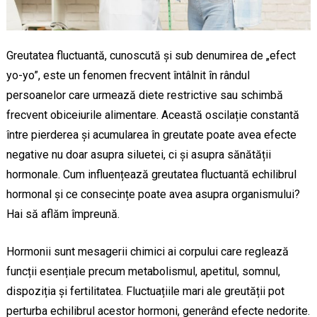
Greutatea fluctuantă, cunoscută și sub denumirea de „efect
yo-yo”, este un fenomen frecvent întâlnit în rândul
persoanelor care urmează diete restrictive sau schimbă
frecvent obiceiurile alimentare. Această oscilație constantă
între pierderea și acumularea în greutate poate avea efecte
negative nu doar asupra siluetei, ci și asupra sănătății
hormonale. Cum influențează greutatea fluctuantă echilibrul
hormonal și ce consecințe poate avea asupra organismului?
Hai să aflăm împreună.
Hormonii sunt mesagerii chimici ai corpului care reglează
funcții esențiale precum metabolismul, apetitul, somnul,
dispoziția și fertilitatea. Fluctuațiile mari ale greutății pot
perturba echilibrul acestor hormoni, generând efecte nedorite.