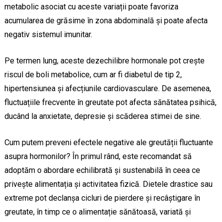
metabolic asociat cu aceste variații poate favoriza
acumularea de grăsime în zona abdominală și poate afecta
negativ sistemul imunitar.
Pe termen lung, aceste dezechilibre hormonale pot crește
riscul de boli metabolice, cum ar fi diabetul de tip 2,
hipertensiunea și afecțiunile cardiovasculare. De asemenea,
fluctuațiile frecvente în greutate pot afecta sănătatea psihică,
ducând la anxietate, depresie și scăderea stimei de sine.
Cum putem preveni efectele negative ale greutății fluctuante
asupra hormonilor? În primul rând, este recomandat să
adoptăm o abordare echilibrată și sustenabilă în ceea ce
privește alimentația și activitatea fizică. Dietele drastice sau
extreme pot declanșa cicluri de pierdere și recâștigare în
greutate, în timp ce o alimentație sănătoasă, variată și