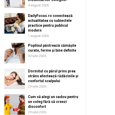
4 august 2026
DailyFocus.ro conectează
actualitatea cu subiectele
practice pentru publicul
modern
1 august 2026
Poplinul păstrează cămășile
curate, ferme și bine definite
30 iulie 2026
Dormitul cu părul prins prea
strâns afectează rădăcinile și
confortul scalpului
29 iulie 2026
Cum să alegi un cadou pentru
un coleg fără să creezi
disconfort
29 iulie 2026