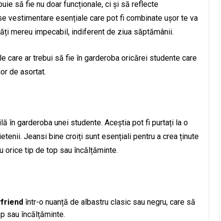
buie să fie nu doar funcționale, ci și să reflecte
ese vestimentare esențiale care pot fi combinate ușor te va
ăți mereu impecabil, indiferent de ziua săptămânii.
le care ar trebui să fie în garderoba oricărei studente care
șor de asortat.
ă în garderoba unei studente. Aceștia pot fi purtați la o
rietenii. Jeansi bine croiți sunt esențiali pentru a crea ținute
u orice tip de top sau încălțăminte.
friend
într-o nuanță de albastru clasic sau negru, care să
p sau încălțăminte.