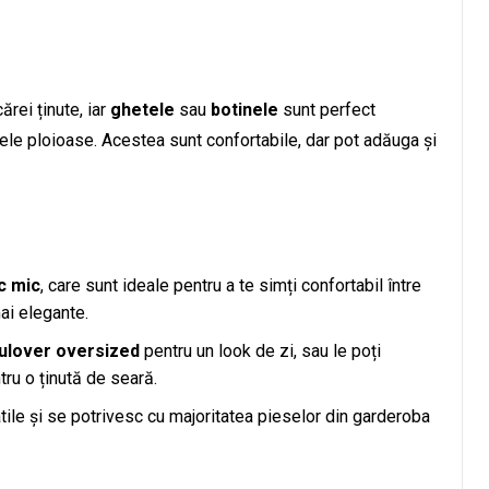
ărei ținute, iar
ghetele
sau
botinele
sunt perfect
ele ploioase. Acestea sunt confortabile, dar pot adăuga și
c mic
, care sunt ideale pentru a te simți confortabil între
mai elegante.
ulover oversized
pentru un look de zi, sau le poți
ru o ținută de seară.
tile și se potrivesc cu majoritatea pieselor din garderoba