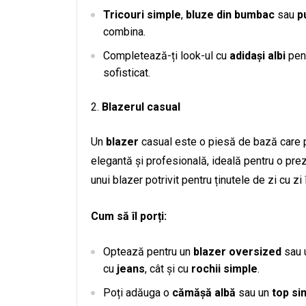
Tricouri simple
,
bluze din bumbac
sau
p
combina.
Completează-ți look-ul cu
adidași albi
pent
sofisticat.
Blazerul casual
Un
blazer
casual este o piesă de bază care p
elegantă și profesională, ideală pentru o prez
unui blazer potrivit pentru ținutele de zi cu zi 
Cum să îl porți:
Optează pentru un
blazer oversized
sau u
cu
jeans
, cât și cu
rochii simple
.
Poți adăuga o
cămășă albă
sau un
top si