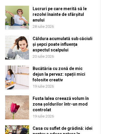
Lucruri pe care merită să le
rezolvi înainte de sfârșitul
anului
28 iulie 2026
Căldura acumulată sub căciuli
și șepci poate influența
aspectul scalpului
20 iulie 2026
Bucătăria cu zonă de mic
dejun la pervaz: spații mici
folosite creativ
19 iulie 2026
Fusta lalea creează volum în
zona șoldurilor într-un mod
controlat
19 iulie 2026
Casa cu suflet de grădină: idei