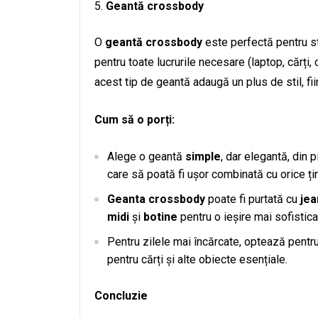
Geantă crossbody
O
geantă crossbody
este perfectă pentru st
pentru toate lucrurile necesare (laptop, cărț
acest tip de geantă adaugă un plus de stil, fi
Cum să o porți:
Alege o geantă
simple
, dar elegantă, din p
care să poată fi ușor combinată cu orice ți
Geanta crossbody
poate fi purtată cu
jea
midi
și
botine
pentru o ieșire mai sofistica
Pentru zilele mai încărcate, optează pentr
pentru cărți și alte obiecte esențiale.
Concluzie