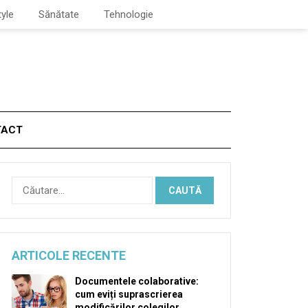
tyle
Sănătate
Tehnologie
TACT
Caută
după:
ARTICOLE RECENTE
Documentele colaborative:
cum eviți suprascrierea
modificărilor colegilor