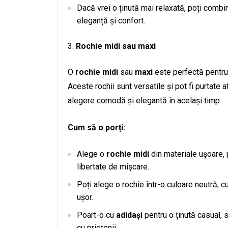
Dacă vrei o ținută mai relaxată, poți combi
eleganță și confort.
Rochie midi sau maxi
O
rochie midi
sau
maxi
este perfectă pentru a
Aceste rochii sunt versatile și pot fi purtate a
alegere comodă și elegantă în același timp.
Cum să o porți:
Alege o
rochie midi
din materiale ușoare,
libertate de mișcare.
Poți alege o rochie într-o culoare neutră, cu
ușor.
Poart-o cu
adidași
pentru o ținută casual, 
cu prietenii.