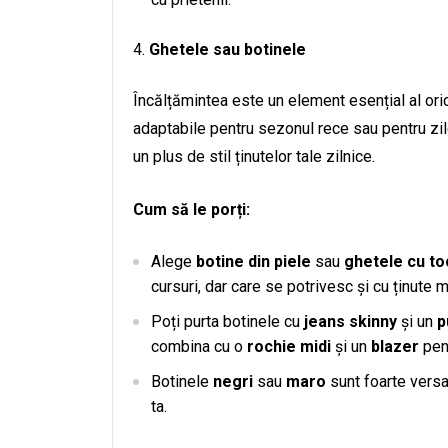
Ghetele sau botinele
Încălțămintea este un element esențial al oric
adaptabile pentru sezonul rece sau pentru zil
un plus de stil ținutelor tale zilnice.
Cum să le porți:
Alege
botine din piele
sau
ghetele cu to
cursuri, dar care se potrivesc și cu ținute 
Poți purta botinele cu
jeans skinny
și un
p
combina cu o
rochie midi
și un
blazer
pent
Botinele
negri
sau
maro
sunt foarte versa
ta.