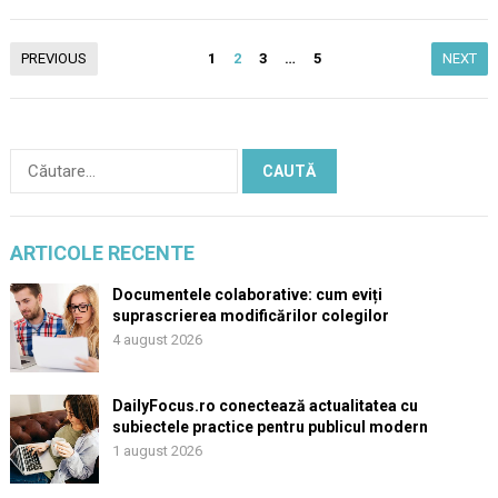
Paginație
PREVIOUS
1
2
3
…
5
NEXT
articole
Caută
după:
ARTICOLE RECENTE
Documentele colaborative: cum eviți
suprascrierea modificărilor colegilor
4 august 2026
DailyFocus.ro conectează actualitatea cu
subiectele practice pentru publicul modern
1 august 2026