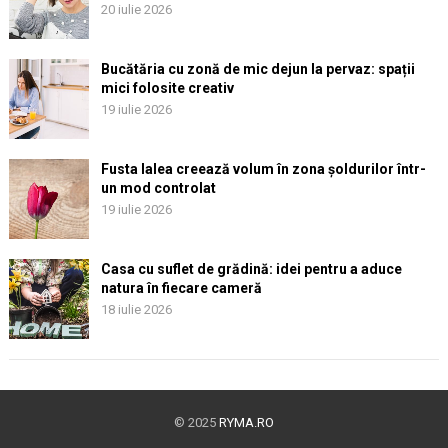
20 iulie 2026
Bucătăria cu zonă de mic dejun la pervaz: spații
mici folosite creativ
19 iulie 2026
Fusta lalea creează volum în zona șoldurilor într-
un mod controlat
19 iulie 2026
Casa cu suflet de grădină: idei pentru a aduce
natura în fiecare cameră
18 iulie 2026
© 2025
RYMA.RO