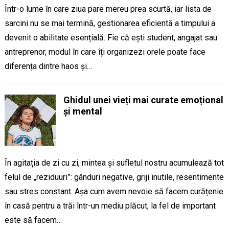
Într-o lume în care ziua pare mereu prea scurtă, iar lista de
sarcini nu se mai termină, gestionarea eficientă a timpului a
devenit o abilitate esențială. Fie că ești student, angajat sau
antreprenor, modul în care îți organizezi orele poate face
diferența dintre haos și…
Ghidul unei vieți mai curate emoțional
și mental
În agitația de zi cu zi, mintea și sufletul nostru acumulează tot
felul de „reziduuri”: gânduri negative, griji inutile, resentimente
sau stres constant. Așa cum avem nevoie să facem curățenie
în casă pentru a trăi într-un mediu plăcut, la fel de important
este să facem…