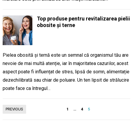
Top produse pentru revitalizarea pielii
obosite și terne
Pielea obosită și ternă este un semnal că organismul tău are
nevoie de mai multă atenție, iar în majoritatea cazurilor, acest
aspect poate fi influențat de stres, lipsă de somn, alimentație
dezechilibrată sau chiar de poluare. Un ten lipsit de strălucire
poate face ca întregul…
Paginație
PREVIOUS
1
…
4
5
articole