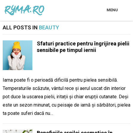
MENU
ALL POSTS IN
BEAUTY
Sfaturi practice pentru îngrijirea pielii
sensibile pe timpul iernii
Iarna poate fi o perioadă dificilă pentru pielea sensibilă.
Temperaturile scăzute, vântul rece și aerul uscat din interior
pot duce la uscarea pielii, iritații și chiar erupții cutanate. Deși
este un sezon minunat, cu peisaje de iarnă și sărbători, pielea
ta poate suferi dacă nu…
Beneficiile argilei cosmetice în