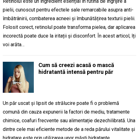
Retinolul este un ingredient esențial în rutina de îngrijire a
pielii, cunoscut pentru efectele sale remarcabile asupra anti-
îmbătrânirii, combaterea acneei și îmbunătățirea texturii pielii.
Folosit corect, retinolul poate transforma pielea, dar aplicarea
incorectă poate duce la iritații și disconfort. În acest articol, îți
voi arăta…
Cum să creezi acasă o mască
hidratantă intensă pentru păr
Un păr uscat și lipsit de strălucire poate fi o problemă
comună din cauza expunerii la factori de mediu, tratamente
chimice, coafuri frecvente sau alimentație dezechilibrată. Una
dintre cele mai eficiente metode de a reda părului vitalitate și
hidratare este prin utilizarea unor măști hidratante…